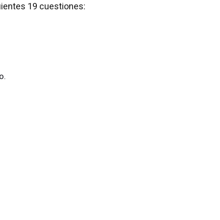
uientes 19 cuestiones:
o.
.