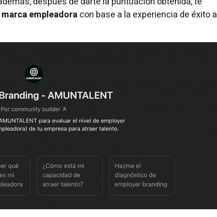
además, después de darte la puntuación obtenida, te
tu marca empleadora
con base a la experiencia de éxito 