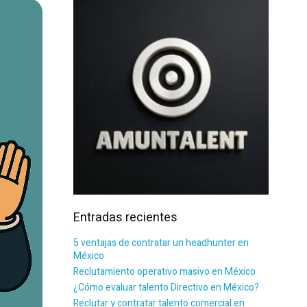
Entradas recientes
5 ventajas de contratar un headhunter en
México
Reclutamiento operativo masivo en México
¿Cómo evaluar talento Directivo en México?
Reclutar y contratar talento comercial en