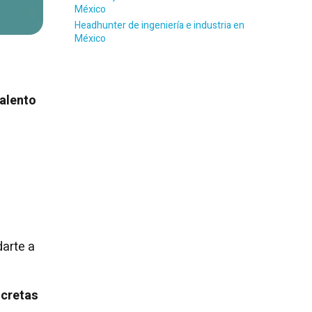
México
Headhunter de ingeniería e industria en
México
talento
darte a
ncretas